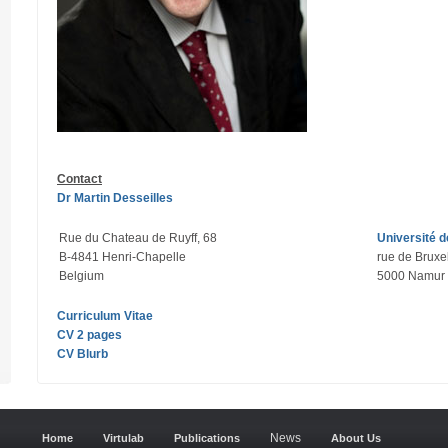
Contact
Dr Martin Desseilles
Rue du Chateau de Ruyff, 68
Université 
B-4841 Henri-Chapelle
rue de Bruxel
Belgium
5000 Namur 
Curriculum Vitae
CV 2 pages
CV Blurb
g
News
Home
Virtulab
Publications
About Us