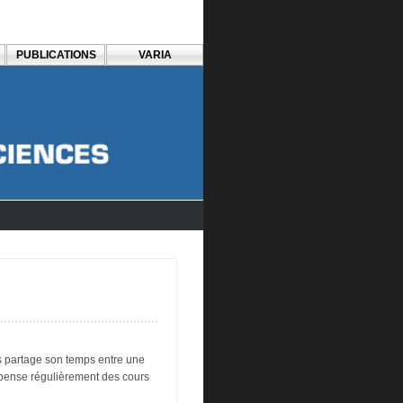
PUBLICATIONS
VARIA
s partage son temps entre une
ispense régulièrement des cours