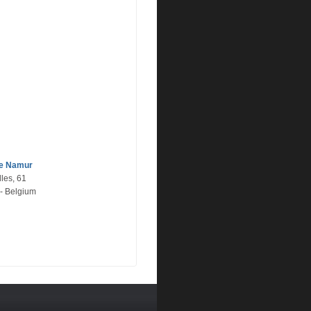
de Namur
les, 61
- Belgium