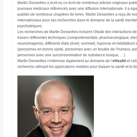
Martin Desseilles a écrit ou co-écrit de nombreux articles originaux pu
journaux médicaux référencés avec une diffusion internationale. Il a égal
publiés de nombreux chapitres de livres. Martin Desseilles a reçu de no
internationaux pour ses recherches dans le domaine de la santé mental
psychiatriques.
Les recherches de Martin Desseilles incluent l’étude des interactions d
travers différentes techniques (comportementale, pharmacologique, éle
neuroimagerie), différents états (éveil, sommeil, hypnose et méditation) 
(personnes en bonne santé, personnes avec un trouble de l’humeur, pe
personnes avec une surconsommation de substance toxique, …).
Martin Desseilles s’intéresse également au domaine de l’
eHealth
et col
recherche utilisant les applications mobiles pour traquer la santé et le bi