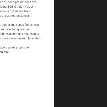
bliés ou sous-presse dans des
ement édité trois livres et
mbreux prix nationaux et
e et des neurosciences
es cognitions et des émotions à
ctrophysiologique et de
et dans différentes populations
rsonnes avec un trouble anxieux,
labore à des projets de
en-être.